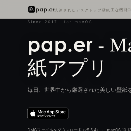
pap.er
主な機能
洗練されたデスクトップ壁紙
Since 2017 · for macOS
-
M
pap.er
紙アプリ
毎日、世界中から厳選された美しい壁紙
DMGファイルをダウンロード (v5.5.4)
·
macOS 1