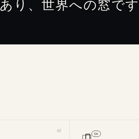
あり、世界への窓で
01
5K